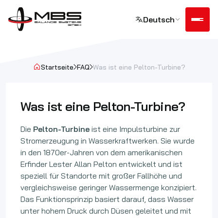
Zuverlässiger Service für
Deutsch
Auswuchtmaschinen
Türkçe
English
Als MBS Balance bieten wir Ihnen in jeder Phase
zuverlässige Unterstützung rund um unsere
Deutsch
Español
Startseite
FAQ
Was ist eine Pelton-Turbine?
Maschinen.
Français
Italiano
Português
Русский
Was ist eine Pelton-Turbine?
WhatsApp Support
عربي
Polski
Die
Pelton-Turbine
ist eine Impulsturbine zur
Čeština
Stromerzeugung in Wasserkraftwerken. Sie wurde
in den 1870er-Jahren von dem amerikanischen
Support anfordern
Erfinder Lester Allan Pelton entwickelt und ist
speziell für Standorte mit großer Fallhöhe und
vergleichsweise geringer Wassermenge konzipiert.
Das Funktionsprinzip basiert darauf, dass Wasser
unter hohem Druck durch Düsen geleitet und mit