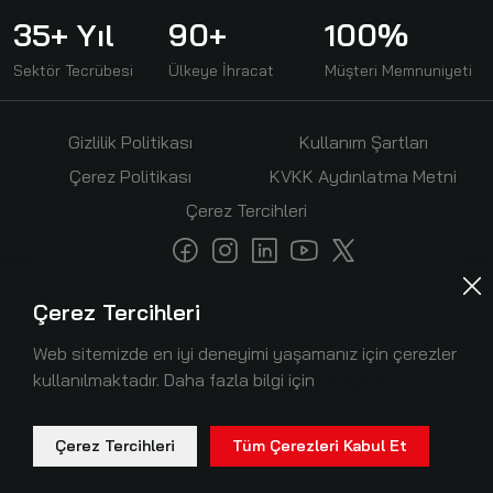
35+ Yıl
90+
100%
Sektör Tecrübesi
Ülkeye İhracat
Müşteri Memnuniyeti
Gizlilik Politikası
Kullanım Şartları
Çerez Politikası
KVKK Aydınlatma Metni
Çerez Tercihleri
Copyright ® 2026 MBS Balans Bu sitede kullanılan resim
Çerez Tercihleri
ve belgeler orijinal olup tüm hakları MBS Balans'a aittir.
Web sitemizde en iyi deneyimi yaşamanız için çerezler
İzinsiz kullanılamaz.
kullanılmaktadır. Daha fazla bilgi için
tıklayınız.
Çerez Tercihleri
Tüm Çerezleri Kabul Et